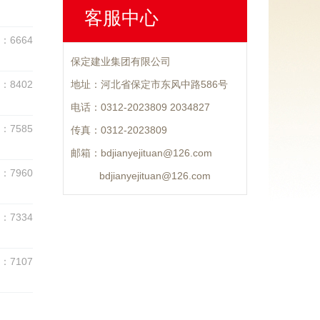
客服中心
：6664
保定建业集团有限公司
：8402
地址：河北省保定市东风中路586号
电话：0312-2023809 2034827
：7585
传真：0312-2023809
邮箱：bdjianyejituan@126.com
：7960
bdjianyejituan@126.com
：7334
：7107