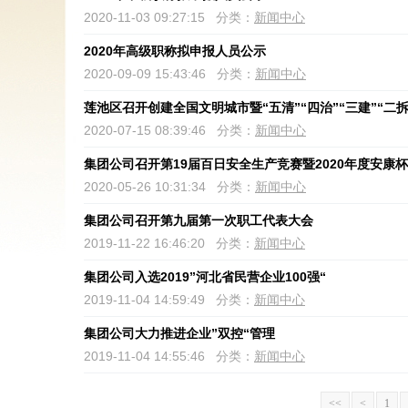
2020-11-03 09:27:15
分类：
新闻中心
2020年高级职称拟申报人员公示
2020-09-09 15:43:46
分类：
新闻中心
莲池区召开创建全国文明城市暨“五清”“四治”“三建”“二
2020-07-15 08:39:46
分类：
新闻中心
集团公司召开第19届百日安全生产竞赛暨2020年度安康
2020-05-26 10:31:34
分类：
新闻中心
集团公司召开第九届第一次职工代表大会
2019-11-22 16:46:20
分类：
新闻中心
集团公司入选2019”河北省民营企业100强“
2019-11-04 14:59:49
分类：
新闻中心
集团公司大力推进企业”双控“管理
2019-11-04 14:55:46
分类：
新闻中心
<<
<
1